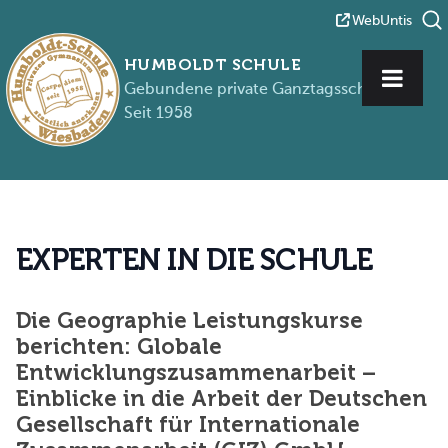
WebUntis
HUMBOLDT SCHULE
Gebundene private Ganztagsschule
Seit 1958
Zum Inhalt springen
E
X
P
E
R
T
E
N
I
N
D
I
E
S
C
H
U
L
E
Die Geographie Leistungskurse
berichten: Globale
Entwicklungszusammenarbeit –
Einblicke in die Arbeit der Deutschen
Gesellschaft für Internationale