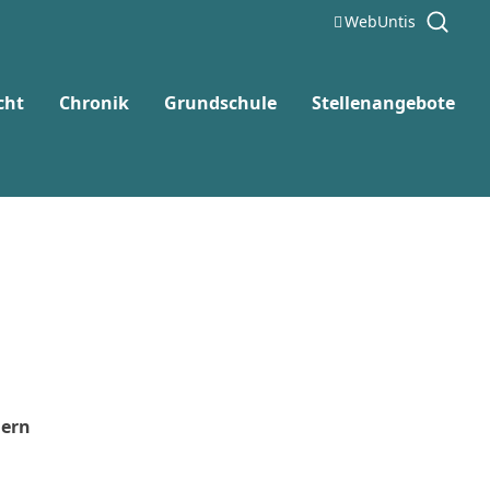
WebUntis
cht
Chronik
Grundschule
Stellenangebote
ern