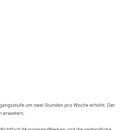
ahrgangsstufe um zwei Stunden pro Woche erhöht. Der
 erweitert.
pflichtfach Musizieren/Werken und die verbindliche