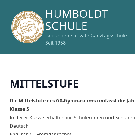
HUMBOLDT
SCHULE
Gebundene private Ganztagsschule
Seit 1958
Zum Inhalt springen
M
I
T
T
E
L
S
T
U
F
E
Die Mittelstufe des G8-Gymnasiums umfasst die Jah
Klasse 5
In der 5. Klasse erhalten die Schülerinnen und Schül
Deutsch
Englisch (1. Fremdsprache)