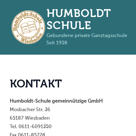
HUMBOLDT
SCHULE
Gebundene private Ganztagsschule
Seit 1958
Zum Inhalt springen
K
O
N
T
A
K
T
Humboldt-Schule gemeinnützige GmbH
Mosbacher Str. 36
65187 Wiesbaden
Tel. 0611-6091350
Fax 0611-85728