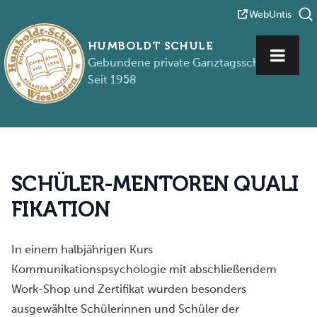
WebUntis
HUMBOLDT SCHULE
Gebundene private Ganztagsschule
Seit 1958
Zum Inhalt springen
S
C
H
Ü
L
E
R
-
M
E
N
T
O
R
E
N
Q
U
A
L
I
F
I
K
A
T
I
O
N
In einem halbjährigen Kurs
Kommunikationspsychologie mit abschließendem
Work-Shop und Zertifikat wurden besonders
ausgewählte Schülerinnen und Schüler der