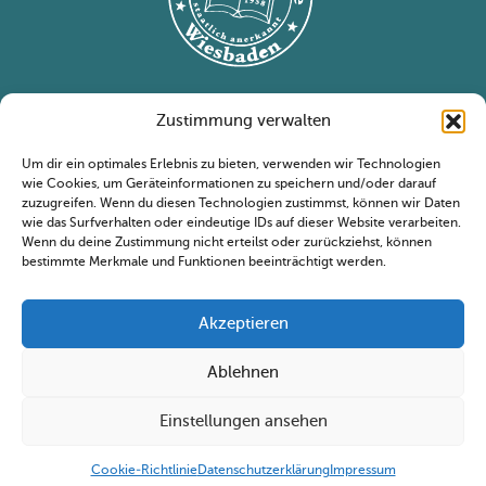
Nützliche Links
Zustimmung verwalten
Humboldt Schule
Um dir ein optimales Erlebnis zu bieten, verwenden wir Technologien
Kontakt
wie Cookies, um Geräteinformationen zu speichern und/oder darauf
Termine
zuzugreifen. Wenn du diesen Technologien zustimmst, können wir Daten
wie das Surfverhalten oder eindeutige IDs auf dieser Website verarbeiten.
Impressum
Wenn du deine Zustimmung nicht erteilst oder zurückziehst, können
Datenschutzerklärung
bestimmte Merkmale und Funktionen beeinträchtigt werden.
Sekretariat
Sekretariat
Akzeptieren
Kontakt
Ablehnen
Kontakt
Termine
Impressum
Datenschutzerklärung
Einstellungen ansehen
Copyright © 2026 Humboldt Schule Wiesbaden,
All Rights Reserved
Cookie-Richtlinie
Datenschutzerklärung
Impressum