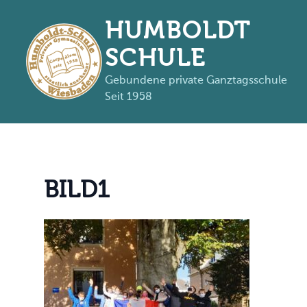
HUMBOLDT
SCHULE
Gebundene private Ganztagsschule
Seit 1958
Zum Inhalt springen
B
I
L
D
1