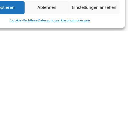
ptieren
Ablehnen
Einstellungen ansehen
Cookie-Richtlinie
Datenschutzerklärung
Impressum
Humboldt Schule
Sekretariat
Kontakt
Sekretariat
Termine
Kontakt
Impressum
Datenschutzerklärung