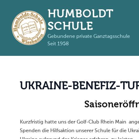
HUMBOLDT
SCHULE
Gebundene private Ganztagsschule
Seit 1958
Zum Inhalt springen
U
K
R
A
I
N
E
-
B
E
N
E
F
I
Z
-
T
U
Saisoneröff
Kurzfristig hatte uns der
Golf-Club Rhein Main
angeb
Spenden die Hilfsaktion unserer Schule für die Ukr