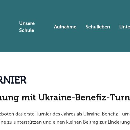
Unsere
Aufnahme
Schulleben
Unte
Schule
R
N
I
E
R
nung mit Ukraine-Benefiz-Turn
oten das erste Turnier des Jahres als Ukraine-Benefiz-Tur
aine zu unterstützen und einen kleinen Beitrag zur Linderung