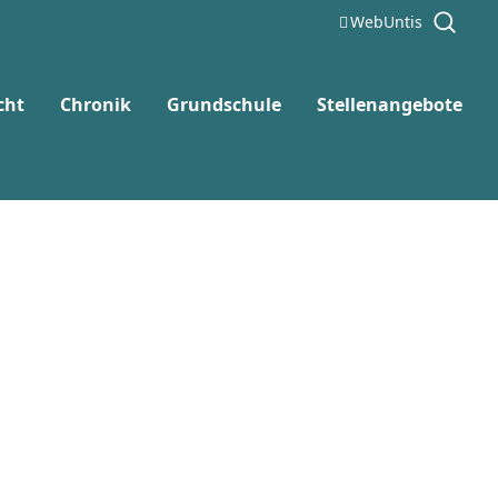
WebUntis
cht
Chronik
Grundschule
Stellenangebote