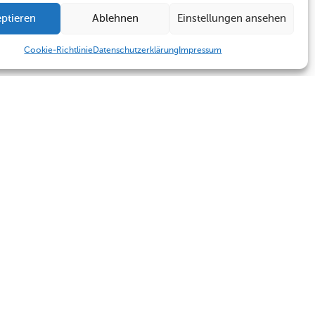
ptieren
Ablehnen
Einstellungen ansehen
Cookie-Richtlinie
Datenschutzerklärung
Impressum
Humboldt Schule
Sekretariat
Kontakt
Sekretariat
Termine
Kontakt
Impressum
Datenschutzerklärung