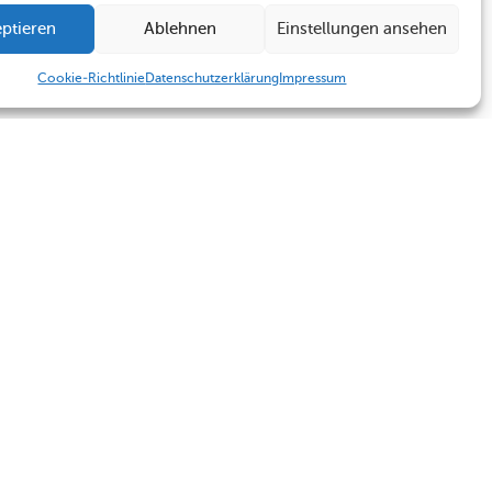
ptieren
Ablehnen
Einstellungen ansehen
Cookie-Richtlinie
Datenschutzerklärung
Impressum
Humboldt Schule
Sekretariat
Kontakt
Sekretariat
Termine
Kontakt
Impressum
Datenschutzerklärung