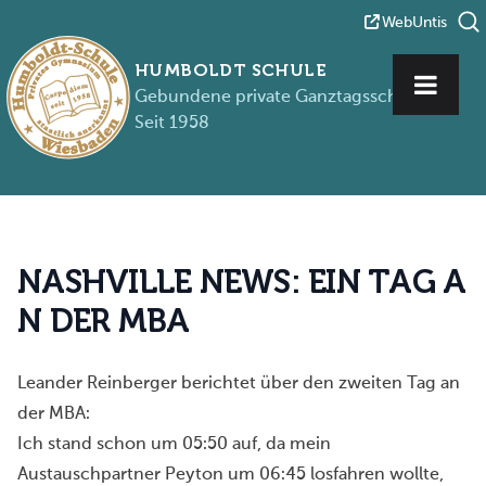
WebUntis
HUMBOLDT SCHULE
Gebundene private Ganztagsschule
Seit 1958
Zum Inhalt springen
N
A
S
H
V
I
L
L
E
N
E
W
S
:
E
I
N
T
A
G
A
N
D
E
R
M
B
A
Leander Reinberger berichtet über den zweiten Tag an
der MBA:
Ich stand schon um 05:50 auf, da mein
Austauschpartner Peyton um 06:45 losfahren wollte,