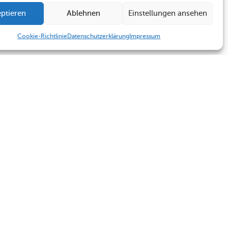
ptieren
Ablehnen
Einstellungen ansehen
Cookie-Richtlinie
Datenschutzerklärung
Impressum
Humboldt Schule
Sekretariat
Kontakt
Sekretariat
Termine
Kontakt
Impressum
Datenschutzerklärung