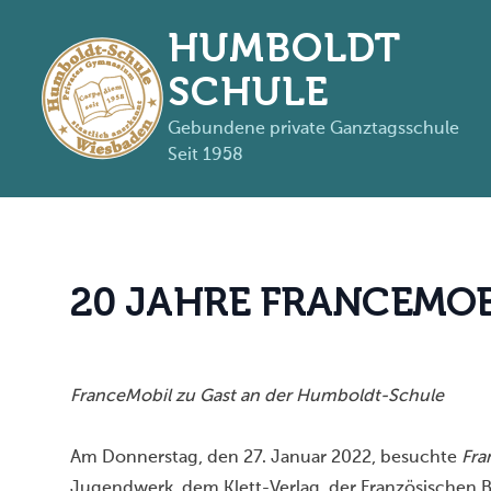
HUMBOLDT
SCHULE
Gebundene private Ganztagsschule
Seit 1958
Zum Inhalt springen
2
0
J
A
H
R
E
F
R
A
N
C
E
M
O
FranceMobil zu Gast an der Humboldt-Schule
Am Donnerstag, den 27. Januar 2022, besuchte
Fra
Jugendwerk, dem Klett-Verlag, der Französischen B