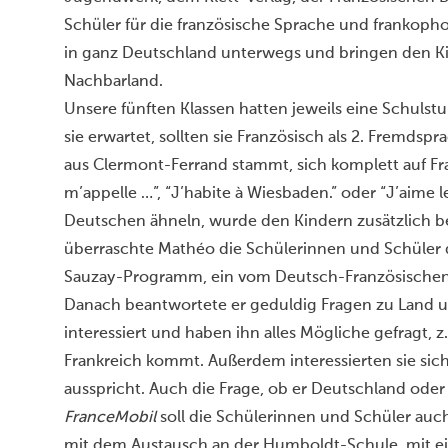
Schüler für die französische Sprache und frankoph
in ganz Deutschland unterwegs und bringen den Ki
Nachbarland.
Unsere fünften Klassen hatten jeweils eine Schulst
sie erwartet, sollten sie Französisch als 2. Fremds
aus Clermont-Ferrand stammt, sich komplett auf Fra
m’appelle …”, “J’habite à Wiesbaden.” oder “J’aime
Deutschen ähneln, wurde den Kindern zusätzlich be
überraschte Mathéo die Schülerinnen und Schüler d
Sauzay-Programm, ein vom Deutsch-Französischen J
Danach beantwortete er geduldig Fragen zu Land u
interessiert und haben ihn alles Mögliche gefragt, z
Frankreich kommt. Außerdem interessierten sie sich 
ausspricht. Auch die Frage, ob er Deutschland ode
FranceMobil
soll die Schülerinnen und Schüler auc
mit dem Austausch an der Humboldt-Schule, mit 