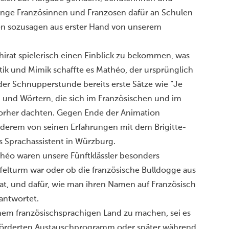
junge Französinnen und Franzosen dafür an Schulen
en sozusagen aus erster Hand von unserem
irat spielerisch einen Einblick zu bekommen, was
stik und Mimik schaffte es Mathéo, der ursprünglich
der Schnupperstunde bereits erste Sätze wie “Je
n und Wörtern, die sich im Französischen und im
 vorher dachten. Gegen Ende der Animation
nderem von seinen Erfahrungen mit dem Brigitte-
 Sprachassistent in Würzburg.
héo waren unsere Fünftklässler besonders
Eiffelturm war oder ob die französische Bulldogge aus
 hat, und dafür, wie man ihren Namen auf Französisch
antwortet.
inem französischsprachigen Land zu machen, sei es
förderten Austauschprogramm oder später während