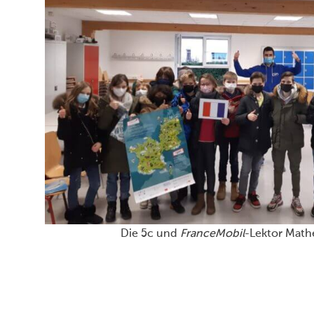
Die 5c und
FranceMobil
-Lekto
Hannah