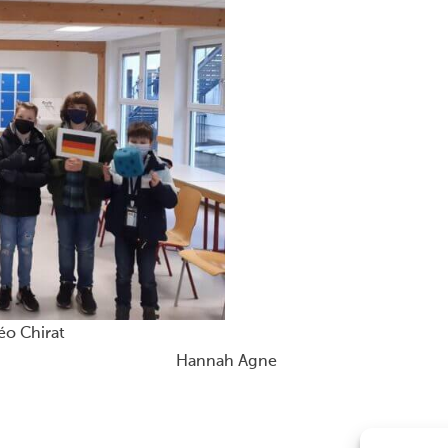
r Mathéo Chirat Die 5e währe
 Agne