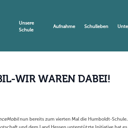
Unsere
Aufnahme
Schulleben
Unte
Schule
B
I
L
-
W
I
R
W
A
R
E
N
D
A
B
E
I
!
nceMobil
nun bereits zum vierten Mal die Humboldt-Schule
otschaft und dem Land Hessen unterstützte Initiative hat e