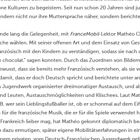
one Kulturen zu begeistern. Seit nun schon 20 Jahren sind 
ndern nicht nur ihre Muttersprache näher, sondern bericht
unde lang die Gelegenheit, mit
FranceMobil
-Lektor Mathéo Ch
prache wählen. Mit seiner offenen Art und dem Einsatz von Ge
nzösisch mit den Kindern zu verständigen, sodass sie nach 
 le chocolat.” sagen konnten. Durch das Zuordnen von Bilder
wusst, dass sie bereits mehr Französisch verstehen, als sie
amit, dass er doch Deutsch spricht und berichtete unter a
ugendwerk organisierter dreimonatiger Austausch, und als
nd Leuten, Austauschmöglichkeiten und Klischees. Laut Mat
.B. wer sein Lieblingsfußballer ist, ob er schonmal auf dem 
für die französische Musik, die er für die Spiele verwendet
r Frankreich lieber mag, hat Mathéo gekonnt diplomatisch be
h dazu ermutigen, später eigene Mobilitätserfahrungen in e
einem privaten, vom Deutsch-Französischen Jugendwerk ge