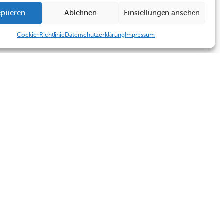
ptieren
Ablehnen
Einstellungen ansehen
Cookie-Richtlinie
Datenschutzerklärung
Impressum
Humboldt Schule
Sekretariat
Kontakt
Sekretariat
Termine
Kontakt
Impressum
Datenschutzerklärung