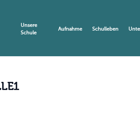
Unsere
Aufnahme
Schulleben
Unte
Schule
L
L
E
1