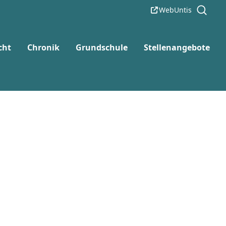
WebUntis
cht
Chronik
Grundschule
Stellenangebote