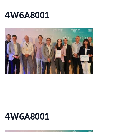
4
W
6
A
8
0
0
1
4
W
6
A
8
0
0
1