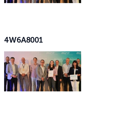
4
W
6
A
8
0
0
1