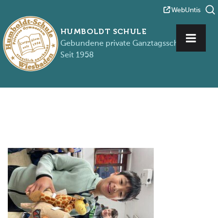
WebUntis
HUMBOLDT SCHULE
Gebundene private Ganztagsschule
Seit 1958
Zum Inhalt springen