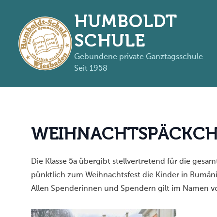
HUMBOLDT
SCHULE
Gebundene private Ganztagsschule
Seit 1958
Zum Inhalt springen
W
E
I
H
N
A
C
H
T
S
P
Ä
C
K
C
Die Klasse 5a übergibt stellvertretend für die ges
pünktlich zum Weihnachtsfest die Kinder in Rumän
Allen Spenderinnen und Spendern gilt im Namen v