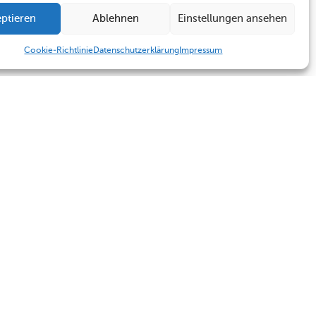
ptieren
Ablehnen
Einstellungen ansehen
Cookie-Richtlinie
Datenschutzerklärung
Impressum
Humboldt Schule
Sekretariat
Kontakt
Sekretariat
Termine
Kontakt
Impressum
Datenschutzerklärung