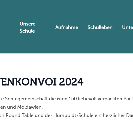
Unsere
Aufnahme
Schulleben
Unte
Schule
H
E
N
K
O
N
V
O
I
2
0
2
4
amte Schulgemeinschaft die rund 150 liebevoll verpackten P
ien und Moldawien.
on Round Table und der Humboldt-Schule ein herzlicher Da