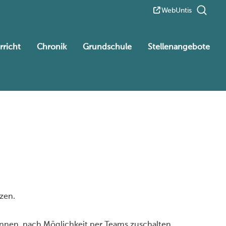
WebUntis
rricht
Chronik
Grundschule
Stellenangebote
zen.
nnen, nach
Möglichkeit per Teams zuschalten.