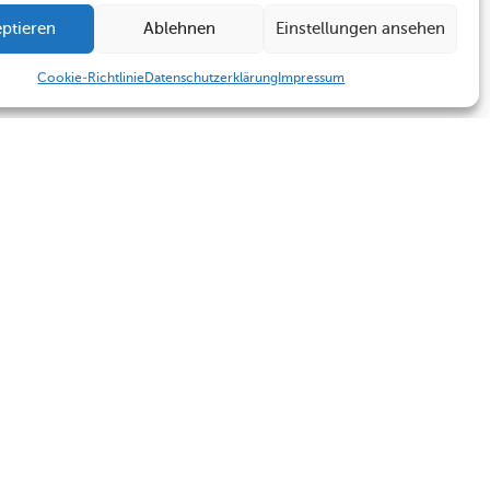
ptieren
Ablehnen
Einstellungen ansehen
Cookie-Richtlinie
Datenschutzerklärung
Impressum
Humboldt Schule
Sekretariat
Kontakt
Sekretariat
Termine
Kontakt
Impressum
Datenschutzerklärung