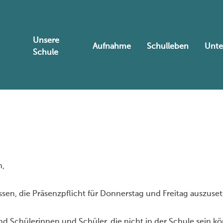
Unsere
Aufnahme
Schulleben
Unte
Schule
n,
sen, die
Präsenzpflicht für Donnerstag und Freitag auszuset
d Schülerinnen und Schüler, die nicht in der Schule sein
kö