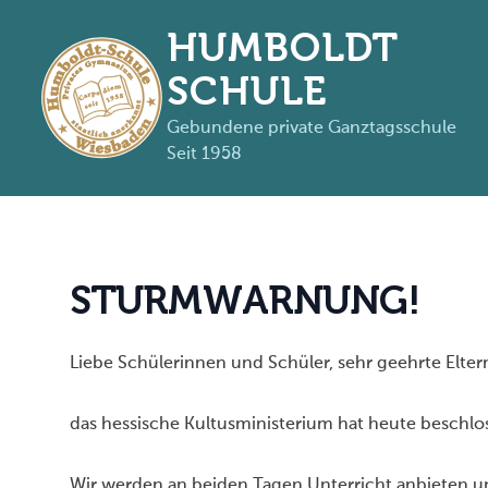
HUMBOLDT
SCHULE
Gebundene private Ganztagsschule
Seit 1958
Zum Inhalt springen
S
T
U
R
M
W
A
R
N
U
N
G
!
Liebe Schülerinnen und Schüler, sehr geehrte Elter
das
hessische
Kultusministerium hat heute
beschlos
Wir werden an beiden Tagen Unterricht anbieten un