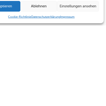
ptieren
Ablehnen
Einstellungen ansehen
Cookie-Richtlinie
Datenschutzerklärung
Impressum
Humboldt Schule
Sekretariat
Kontakt
Sekretariat
Termine
Kontakt
Impressum
Datenschutzerklärung