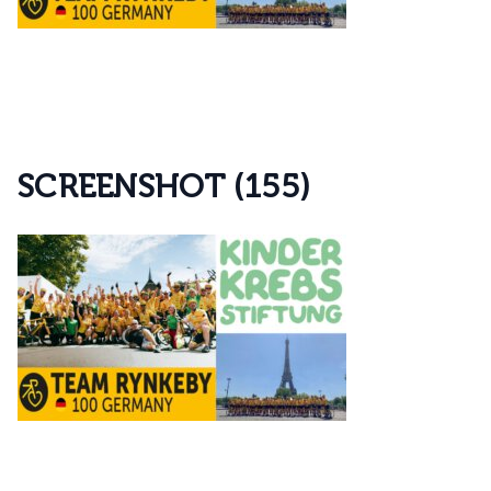
S
C
R
E
E
N
S
H
O
T
(
1
5
5
)