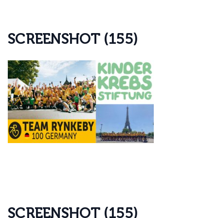
S
C
R
E
E
N
S
H
O
T
(
1
5
5
)
S
C
R
E
E
N
S
H
O
T
(
1
5
5
)