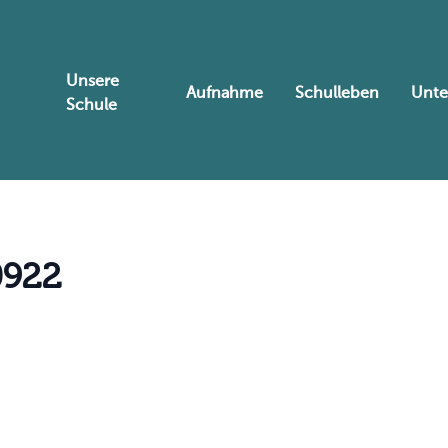
Unsere
Aufnahme
Schulleben
Unte
Schule
0
9
2
2