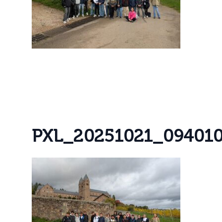
P
X
L
_
2
0
2
5
1
0
2
1
_
0
9
4
0
1