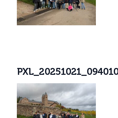
P
X
L
_
2
0
2
5
1
0
2
1
_
0
9
4
0
1