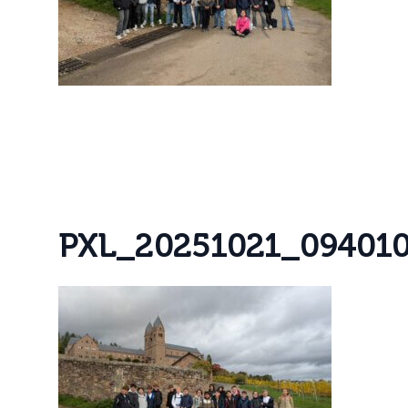
P
X
L
_
2
0
2
5
1
0
2
1
_
0
9
4
0
1