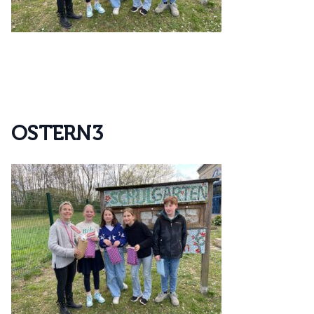
O
S
T
E
R
N
3