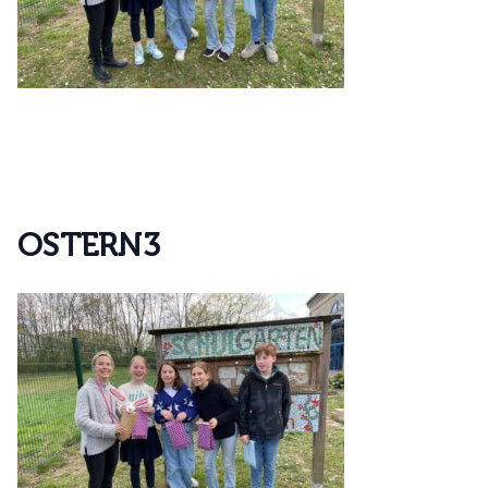
O
S
T
E
R
N
3