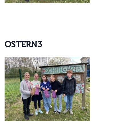
O
S
T
E
R
N
3