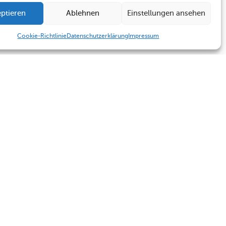
ptieren
Ablehnen
Einstellungen ansehen
Cookie-Richtlinie
Datenschutzerklärung
Impressum
Humboldt Schule
Sekretariat
Kontakt
Sekretariat
Termine
Kontakt
Impressum
Datenschutzerklärung