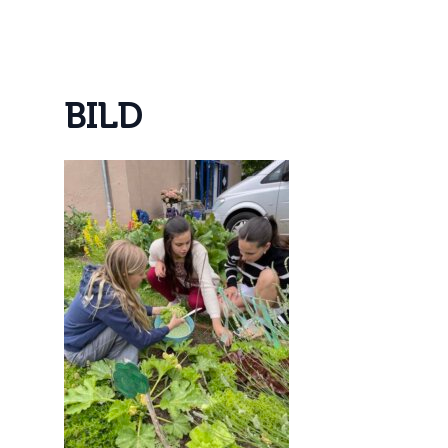
B
I
L
D