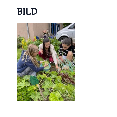
B
I
L
D