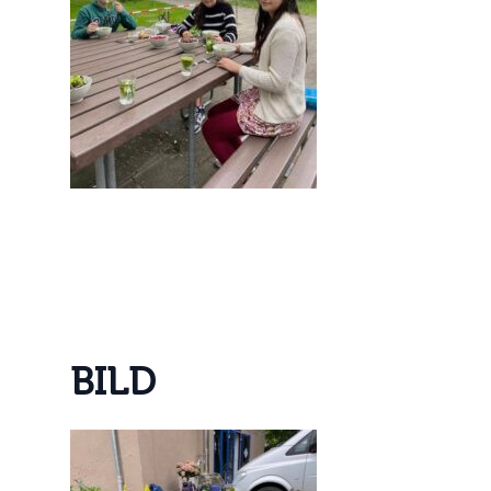
B
I
L
D