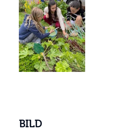
B
I
L
D