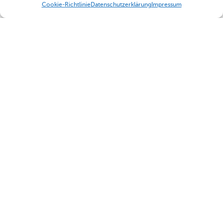
Cookie-Richtlinie
Datenschutzerklärung
Impressum
Nützliche Links
Humboldt Schule