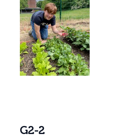
G
2
-
2