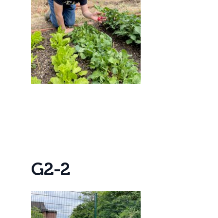
G
2
-
2