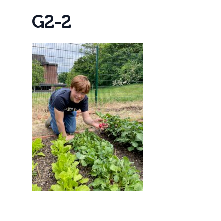
G
2
-
2