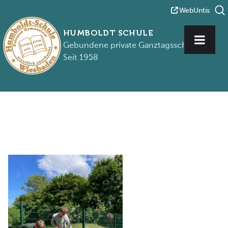
WebUntis
HUMBOLDT SCHULE
Gebundene private Ganztagsschule
Seit 1958
Zum Inhalt springen