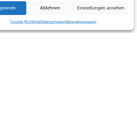
ptieren
Ablehnen
Einstellungen ansehen
Cookie-Richtlinie
Datenschutzerklärung
Impressum
Humboldt Schule
Sekretariat
Kontakt
Sekretariat
Termine
Kontakt
Impressum
Datenschutzerklärung