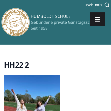
WebUntis
HUMBOLDT SCHULE
Gebundene private Ganztagsschule
Seit 1958
Zum Inhalt springen
H
H
2
2
2