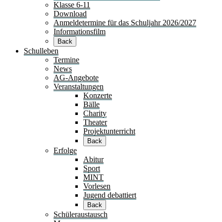
Klasse 6-11
Download
Anmeldetermine für das Schuljahr 2026/2027
Informationsfilm
Back
Schulleben
Termine
News
AG-Angebote
Veranstaltungen
Konzerte
Bälle
Charity
Theater
Projektunterricht
Back
Erfolge
Abitur
Sport
MINT
Vorlesen
Jugend debattiert
Back
Schüleraustausch