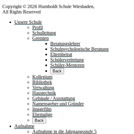
Copyright © 2026 Humboldt Schule Wiesbaden,
All Rights Reserved
Unsere Schule
Profil
Schulleitung
Gremien
Beratungslehrer
Schulpsychologische Beratung
Elternbeirat
Schülervertretung
Schüler-Mentoren
Back
Kollegium
Bibliothek
Verwaltung
Haustechnik
Gebäude / Ausstattung
Namensgeber und Gründer
Imagefilm
Ehemalige
Back
Aufnahme
Aufnahme in die Jahrgangsstufe 5