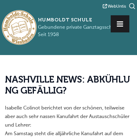
WebUntis
HUMBOLDT SCHULE
Gebundene private Ganztagsschule
Seit 1958
Zum Inhalt springen
N
A
S
H
V
I
L
L
E
N
E
W
S
:
A
B
K
Ü
H
L
U
N
G
G
E
F
Ä
L
L
I
G
?
Isabelle Colinot berichtet von der schönen, teilweise
aber auch sehr nassen Kanufahrt der Austauschschüler
und Lehrer:
Am Samstag steht die alljährliche Kanufahrt auf dem