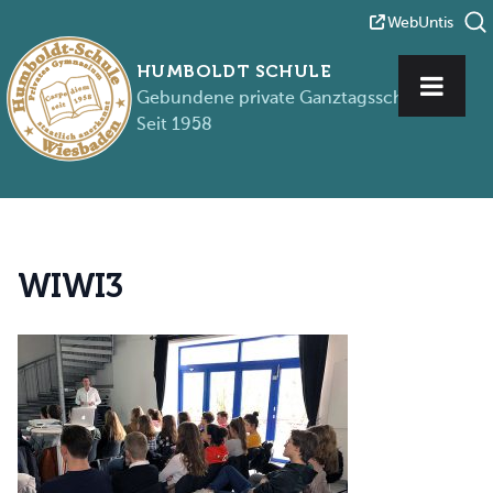
WebUntis
HUMBOLDT SCHULE
Gebundene private Ganztagsschule
Seit 1958
Zum Inhalt springen
W
I
W
I
3