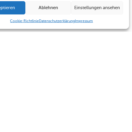
ptieren
Ablehnen
Einstellungen ansehen
Cookie-Richtlinie
Datenschutzerklärung
Impressum
Humboldt Schule
Sekretariat
Kontakt
Sekretariat
Termine
Kontakt
Impressum
Datenschutzerklärung