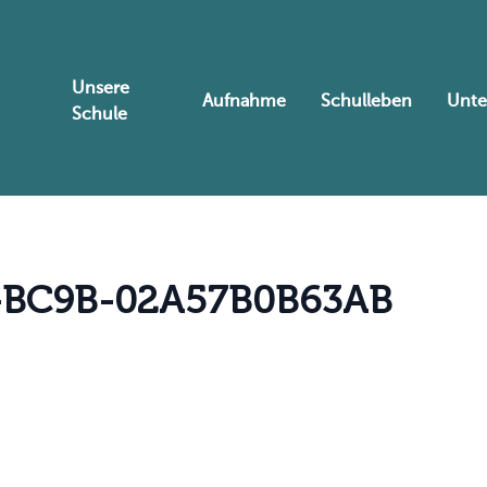
Unsere
Aufnahme
Schulleben
Unte
Schule
-
B
C
9
B
-
0
2
A
5
7
B
0
B
6
3
A
B