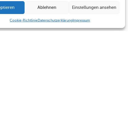
ptieren
Ablehnen
Einstellungen ansehen
Cookie-Richtlinie
Datenschutzerklärung
Impressum
Humboldt Schule
Sekretariat
Kontakt
Sekretariat
Termine
Kontakt
Impressum
Datenschutzerklärung