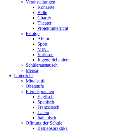
Veranstaltungen
Konzerte
Bälle
Charity
Theater
Projektunterricht
Erfolge
Abitur
Sport
MINT
Vorlesen
Jugend debattiert
Schüleraustausch
Mensa
Unterricht
Mittelstufe
Oberstufe
Fremdsprachen
Englisch
Spanisch
Französisch
Latein
Italienisch
Öffnung der Schule
Betriebspraktika