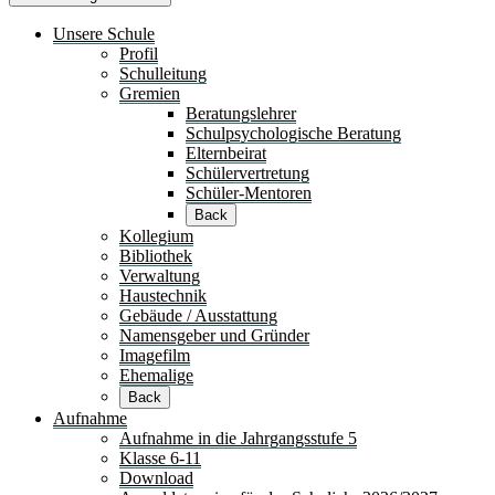
Unsere Schule
Profil
Schulleitung
Gremien
Beratungslehrer
Schulpsychologische Beratung
Elternbeirat
Schülervertretung
Schüler-Mentoren
Back
Kollegium
Bibliothek
Verwaltung
Haustechnik
Gebäude / Ausstattung
Namensgeber und Gründer
Imagefilm
Ehemalige
Back
Aufnahme
Aufnahme in die Jahrgangsstufe 5
Klasse 6-11
Download