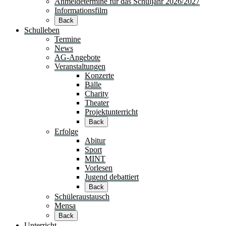
Anmeldetermine für das Schuljahr 2026/2027
Informationsfilm
Back
Schulleben
Termine
News
AG-Angebote
Veranstaltungen
Konzerte
Bälle
Charity
Theater
Projektunterricht
Back
Erfolge
Abitur
Sport
MINT
Vorlesen
Jugend debattiert
Back
Schüleraustausch
Mensa
Back
Unterricht