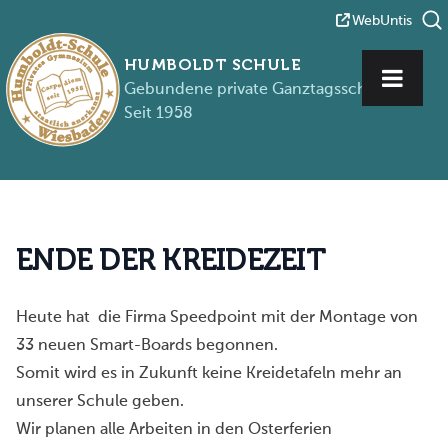
WebUntis
HUMBOLDT SCHULE
Gebundene private Ganztagsschule
Seit 1958
Zum Inhalt springen
E
N
D
E
D
E
R
K
R
E
I
D
E
Z
E
I
T
Heute hat die Firma Speedpoint mit der Montage von
33 neuen Smart-Boards begonnen.
Somit wird es in Zukunft keine Kreidetafeln mehr an
unserer Schule geben.
Wir planen alle Arbeiten in den Osterferien