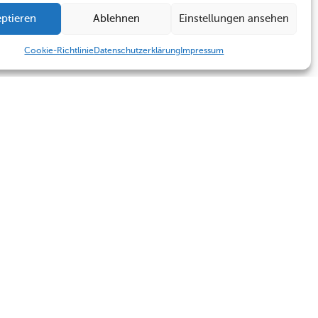
ptieren
Ablehnen
Einstellungen ansehen
Cookie-Richtlinie
Datenschutzerklärung
Impressum
Humboldt Schule
Sekretariat
Kontakt
Sekretariat
Termine
Kontakt
Impressum
Datenschutzerklärung