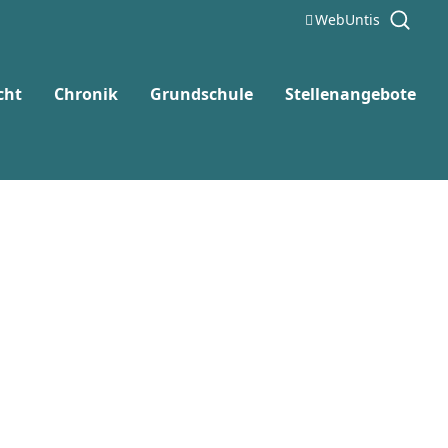
WebUntis
cht
Chronik
Grundschule
Stellenangebote