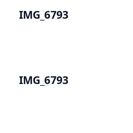
I
M
G
_
6
7
9
3
I
M
G
_
6
7
9
3