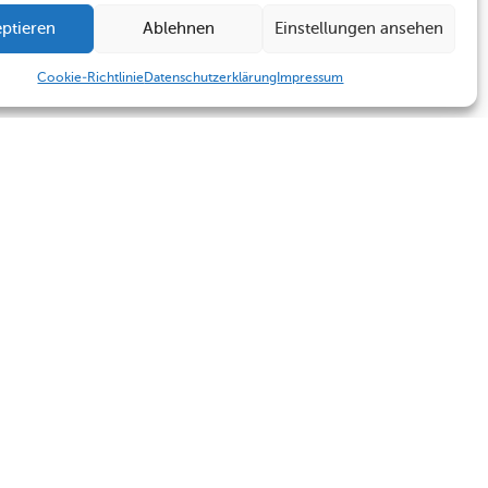
ptieren
Ablehnen
Einstellungen ansehen
Cookie-Richtlinie
Datenschutzerklärung
Impressum
Humboldt Schule
Sekretariat
Kontakt
Sekretariat
Termine
Kontakt
Impressum
Datenschutzerklärung