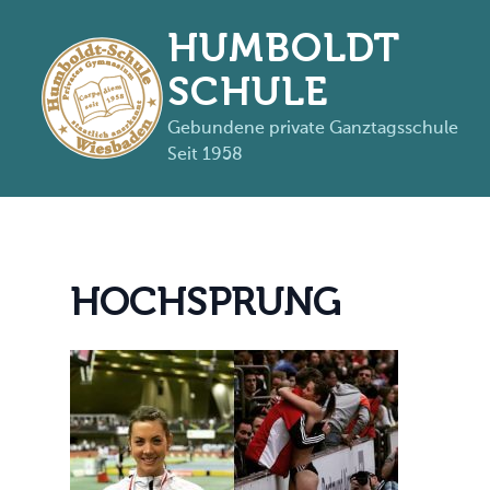
HUMBOLDT
SCHULE
Gebundene private Ganztagsschule
Seit 1958
Zum Inhalt springen
H
O
C
H
S
P
R
U
N
G