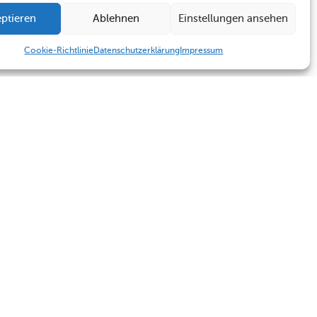
ptieren
Ablehnen
Einstellungen ansehen
Cookie-Richtlinie
Datenschutzerklärung
Impressum
Humboldt Schule
Sekretariat
Kontakt
Sekretariat
Termine
Kontakt
Impressum
Datenschutzerklärung