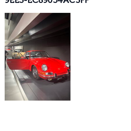
9
E
E
3
-
E
C
8
9
0
5
4
A
C
3
F
F