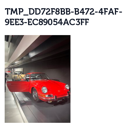
T
M
P
_
D
D
7
2
F
8
B
B
-
B
4
7
2
-
4
F
A
F
-
9
E
E
3
-
E
C
8
9
0
5
4
A
C
3
F
F