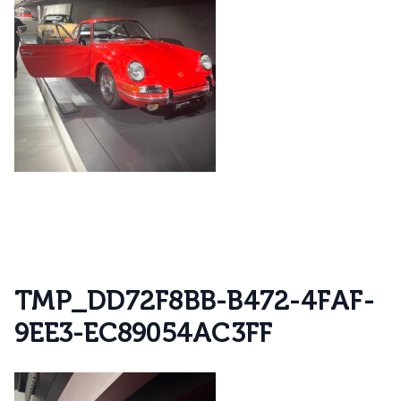
T
M
P
_
D
D
7
2
F
8
B
B
-
B
4
7
2
-
4
F
A
F
-
9
E
E
3
-
E
C
8
9
0
5
4
A
C
3
F
F