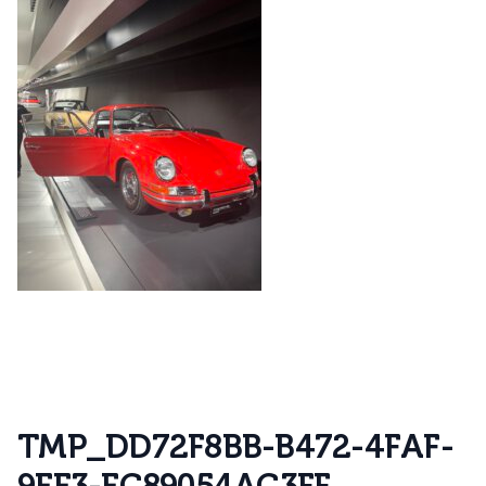
T
M
P
_
D
D
7
2
F
8
B
B
-
B
4
7
2
-
4
F
A
F
-