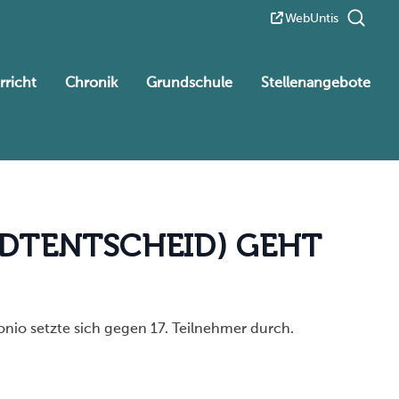
WebUntis
rricht
Chronik
Grundschule
Stellenangebote
D
T
E
N
T
S
C
H
E
I
D
)
G
E
H
T
nio setzte sich gegen 17. Teilnehmer durch.