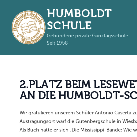
HUMBOLDT
SCHULE
Gebundene private Ganztagsschule
Seit 1958
Zum Inhalt springen
2
.
P
L
A
T
Z
B
E
I
M
L
E
S
E
W
E
A
N
D
I
E
H
U
M
B
O
L
D
T
-
S
Wir gratulieren unserem Schüler Antonio Caserta z
Austragungsort warf die Gutenbergschule in Wiesb
Als Buch hatte er sich „
Die Mississippi-Bande: Wie w