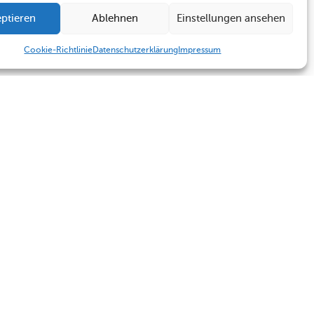
ptieren
Ablehnen
Einstellungen ansehen
Cookie-Richtlinie
Datenschutzerklärung
Impressum
Humboldt Schule
Sekretariat
Kontakt
Sekretariat
Termine
Kontakt
Impressum
Datenschutzerklärung