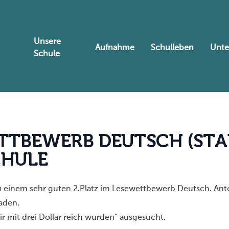
Unsere
Aufnahme
Schulleben
Unte
Schule
T
T
B
E
W
E
R
B
D
E
U
T
S
C
H
(
S
T
A
C
H
U
L
E
u einem sehr guten 2.Platz im Lesewettbewerb Deutsch. Anto
aden.
ir mit drei Dollar reich wurden“ ausgesucht.