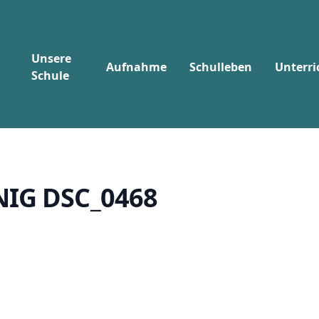
Unsere
Aufnahme
Schulleben
Unterri
Schule
N
I
G
D
S
C
_
0
4
6
8