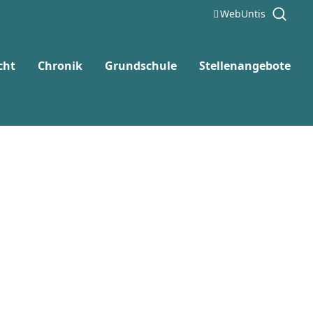
WebUntis
cht
Chronik
Grundschule
Stellenangebote